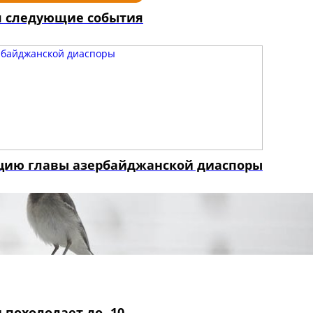
я следующие события
яцию главы азербайджанской диаспоры
 похолодает до -10