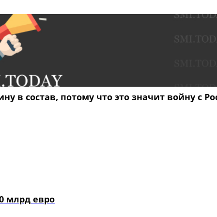
у в состав, потому что это значит войну с Ро
0 млрд евро