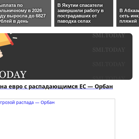
 на евро с распадающимся ЕС — Орбан