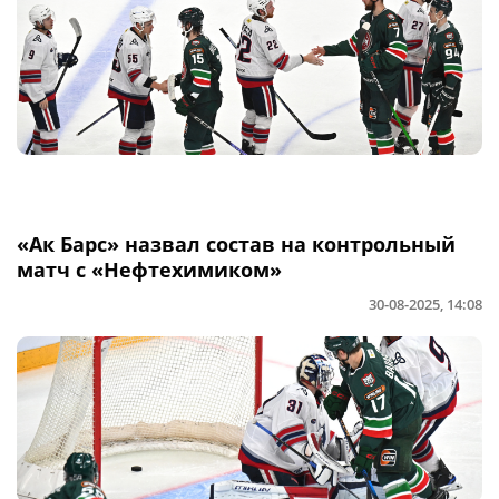
«Ак Барс» назвал состав на контрольный
матч с «Нефтехимиком»
30-08-2025, 14:08