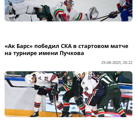
«Ак Барс» победил СКА в стартовом матче
на турнире имени Пучкова
25-08-2025, 20:22