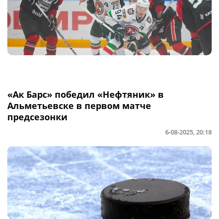
«Ак Барс» победил «Нефтяник» в
Альметьевске в первом матче
предсезонки
6-08-2025, 20:18