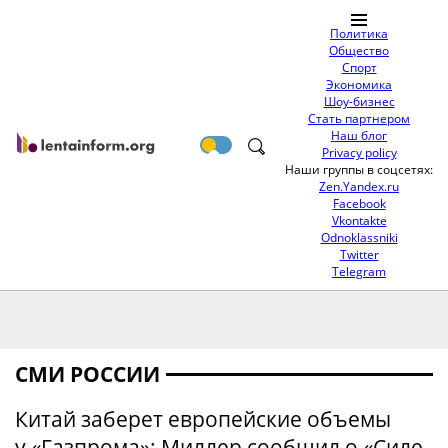
Политика
Общество
Спорт
Экономика
Шоу-бизнес
Стать партнером
Наш блог
Privacy policy
Наши группы в соцсетях:
Zen.Yandex.ru
Facebook
Vkontakte
Odnoklassniki
Twitter
Telegram
СМИ РОССИИ
Китай заберет европейские объемы
у «Газпрома»: Миллер сообщил о «Силе