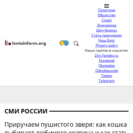
Политика
Общество
Спорт
Экономика
Шоу-бизнес
Стать партнером
Наш блог
Privacy policy
Наши группы в соцсетях:
Zen.Yandex.ru
Facebook
Vkontakte
Odnoklassniki
Twitter
Telegram
СМИ РОССИИ
Приручаем пушистого зверя: как кошка
выбирает любимого хозяина и как стать