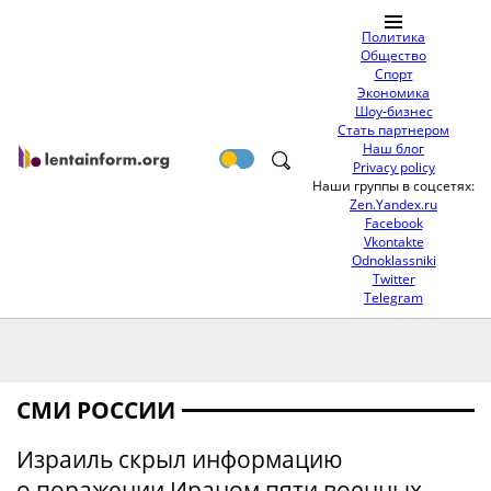
Политика
Общество
Спорт
Экономика
Шоу-бизнес
Стать партнером
Наш блог
Privacy policy
Наши группы в соцсетях:
Zen.Yandex.ru
Facebook
Vkontakte
Odnoklassniki
Twitter
Telegram
СМИ РОССИИ
Израиль скрыл информацию
о поражении Ираном пяти военных