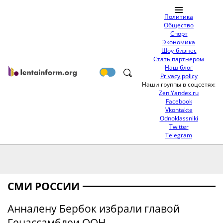
Политика
Общество
Спорт
Экономика
Шоу-бизнес
Стать партнером
Наш блог
Privacy policy
Наши группы в соцсетях:
Zen.Yandex.ru
Facebook
Vkontakte
Odnoklassniki
Twitter
Telegram
СМИ РОССИИ
Анналену Бербок избрали главой
Генассамблеи ООН