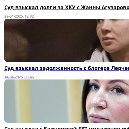
Суд взыскал долги за ХКУ с Жанны Агузаров
28-04-2025, 12:32
Суд взыскал задолженность с блогера Лер
14-04-2025, 03:46
Суд взыскал с Блиновской 587 миллионов р