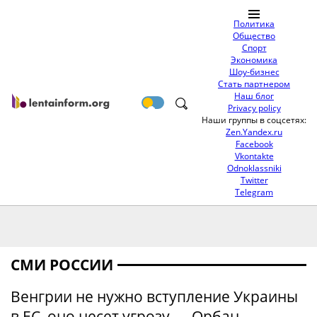
Политика
Общество
Спорт
Экономика
Шоу-бизнес
Стать партнером
Наш блог
Privacy policy
Наши группы в соцсетях:
Zen.Yandex.ru
Facebook
Vkontakte
Odnoklassniki
Twitter
Telegram
СМИ РОССИИ
Венгрии не нужно вступление Украины
в ЕС, оно несет угрозу — Орбан