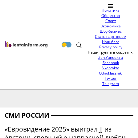
Политика
Общество
Спорт
Экономика
Шоу-бизнес
Стать партнером
Наш блог
Privacy policy
Наши группы в соцсетях:
Zen.Yandex.ru
Facebook
Vkontakte
Odnoklassniki
Twitter
Telegram
СМИ РОССИИ
«Евровидение 2025» выиграл JJ из
Австрии, спевший о напрасной любви