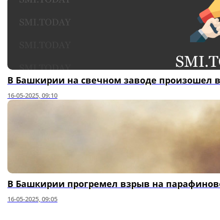
В Башкирии на свечном заводе произошел 
16-05-2025, 09:10
В Башкирии прогремел взрыв на парафинов
16-05-2025, 09:05