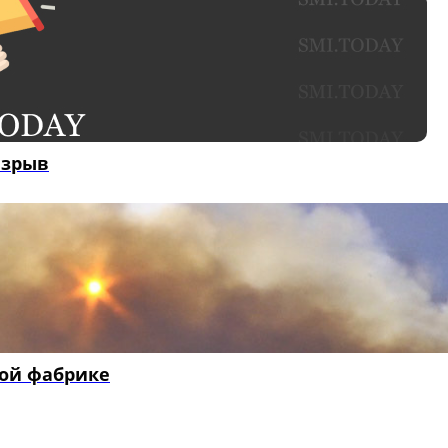
взрыв
ой фабрике