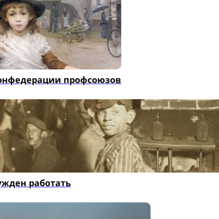
конфедерации профсоюзов
ужден работать