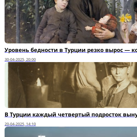
Уровень бедности в Турции резко вырос — 
30-04-2025, 20:00
В Турции каждый четвертый подросток вын
20-04-2025, 14:10