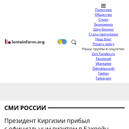
Политика
Общество
Спорт
Экономика
Шоу-бизнес
Стать партнером
Наш блог
Privacy policy
Наши группы в соцсетях:
Zen.Yandex.ru
Facebook
Vkontakte
Odnoklassniki
Twitter
Telegram
СМИ РОССИИ
Президент Киргизии прибыл
с официальным визитом в Бахрейн