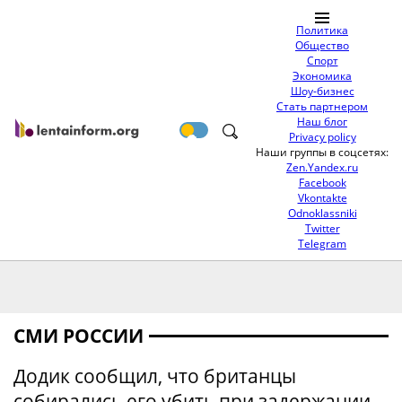
Политика
Общество
Спорт
Экономика
Шоу-бизнес
Стать партнером
Наш блог
Privacy policy
Наши группы в соцсетях:
Zen.Yandex.ru
Facebook
Vkontakte
Odnoklassniki
Twitter
Telegram
СМИ РОССИИ
Додик сообщил, что британцы
собирались его убить при задержании