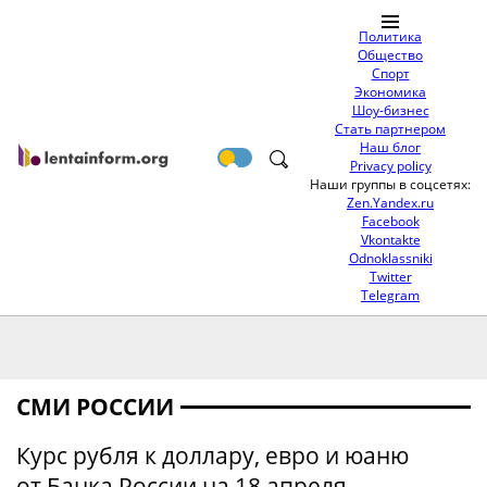
Политика
Общество
Спорт
Экономика
Шоу-бизнес
Стать партнером
Наш блог
Privacy policy
Наши группы в соцсетях:
Zen.Yandex.ru
Facebook
Vkontakte
Odnoklassniki
Twitter
Telegram
СМИ РОССИИ
Курс рубля к доллару, евро и юаню
от Банка России на 18 апреля