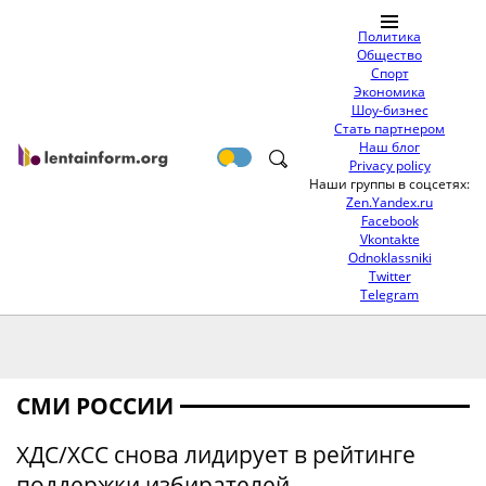
Политика
Общество
Спорт
Экономика
Шоу-бизнес
Стать партнером
Наш блог
Privacy policy
Наши группы в соцсетях:
Zen.Yandex.ru
Facebook
Vkontakte
Odnoklassniki
Twitter
Telegram
СМИ РОССИИ
ХДС/ХСС снова лидирует в рейтинге
поддержки избирателей