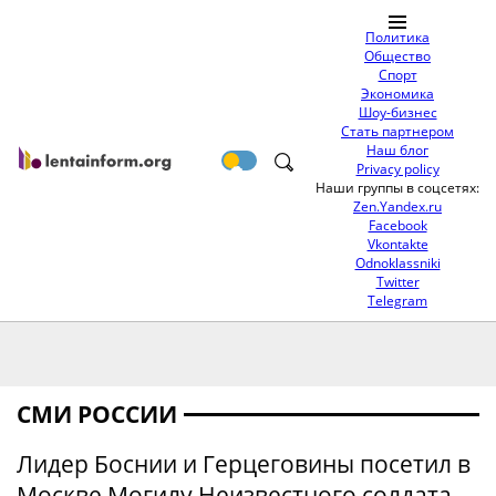
Политика
Общество
Спорт
Экономика
Шоу-бизнес
Стать партнером
Наш блог
Privacy policy
Наши группы в соцсетях:
Zen.Yandex.ru
Facebook
Vkontakte
Odnoklassniki
Twitter
Telegram
СМИ РОССИИ
Лидер Боснии и Герцеговины посетил в
Москве Могилу Неизвестного солдата