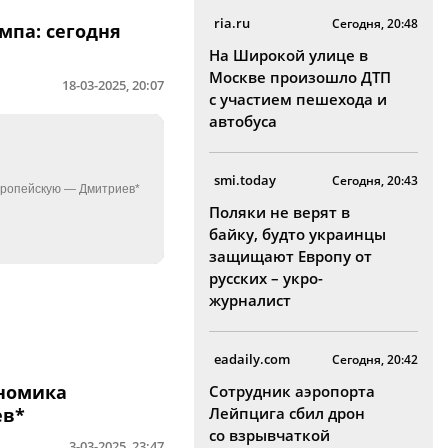
ria.ru
Сегодня, 20:48
мпа: сегодня
На Широкой улице в
Москве произошло ДТП
18-03-2025, 20:07
с участием пешехода и
автобуса
smi.today
Сегодня, 20:43
Поляки не верят в
байку, будто украинцы
защищают Европу от
русских – укро-
журналист
eadaily.com
Сегодня, 20:42
ономика
Сотрудник аэропорта
ев*
Лейпцига сбил дрон
со взрывчаткой
3-03-2025, 23:47