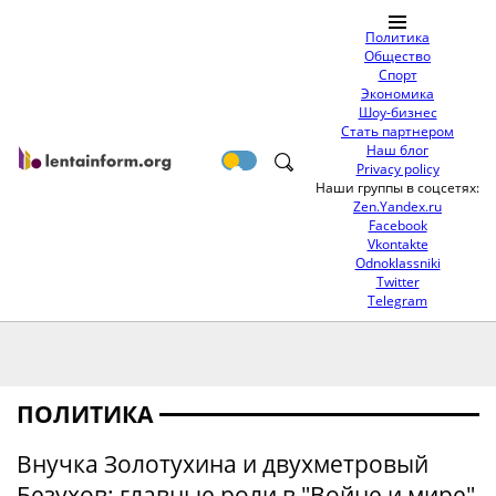
Политика
Общество
Спорт
Экономика
Шоу-бизнес
Стать партнером
Наш блог
Privacy policy
Наши группы в соцсетях:
Zen.Yandex.ru
Facebook
Vkontakte
Odnoklassniki
Twitter
Telegram
ПОЛИТИКА
Внучка Золотухина и двухметровый
Безухов: главные роли в "Войне и мире"