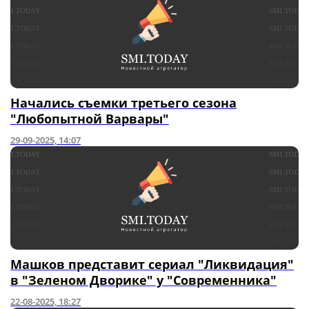
Начались съемки третьего сезона
"Любопытной Варвары"
29-09-2025, 14:07
Машков представит сериал "Ликвидация"
в "Зеленом Дворике" у "Современника"
22-08-2025, 18:27