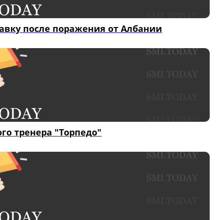
тавку после поражения от Албании
ого тренера "Торпедо"