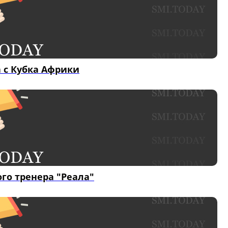
 с Кубка Африки
го тренера "Реала"