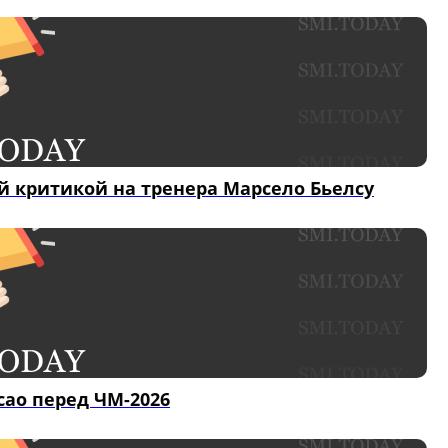
й критикой на тренера Марсело Бьелсу
сао перед ЧМ-2026