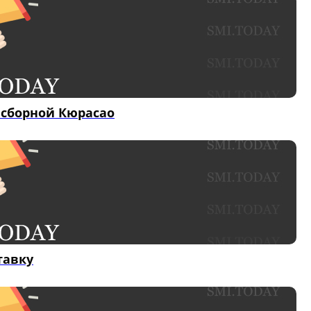
 сборной Кюрасао
тавку