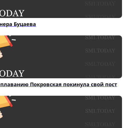
енера Буцаева
 плаванию Покровская покинула свой пост