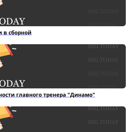
и в сборной
ости главного тренера "Динамо"