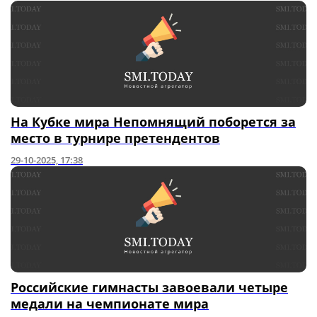
На Кубке мира Непомнящий поборется за
место в турнире претендентов
29-10-2025, 17:38
Российские гимнасты завоевали четыре
медали на чемпионате мира