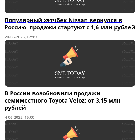
Популярный хэтчбек Nissan вернулся в
Россию: продажи стартуют с 1,6 млн рублей
20-06-2025, 17:19
В России возобновили продажи
семиместного Toyota Veloz: от 3,15 млн
рублей
4-06-2025, 16:00