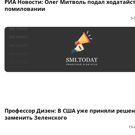
РИА Новости: Олег Митволь подал ходатайст
помиловании
5-
Профессор Дизен: В США уже приняли реше
заменить Зеленского
19-