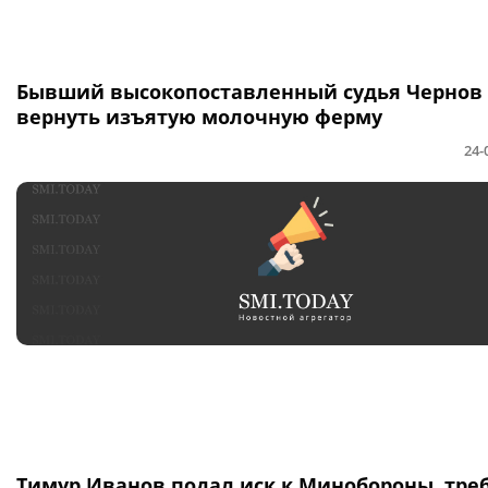
Бывший высокопоставленный судья Чернов 
вернуть изъятую молочную ферму
24-
Тимур Иванов подал иск к Минобороны, тре