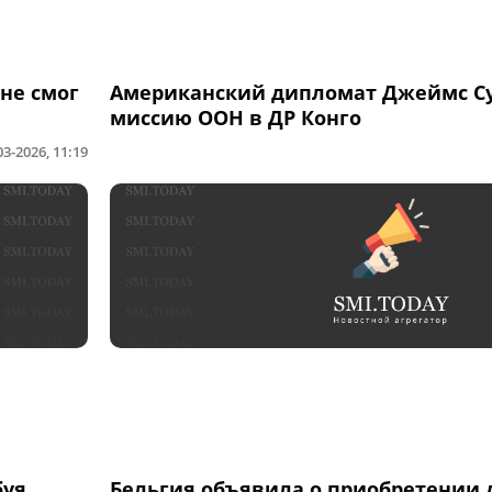
не смог
Американский дипломат Джеймс Су
миссию ООН в ДР Конго
03-2026, 11:19
буя
Бельгия объявила о приобретении