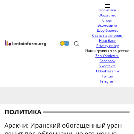
Политика
Общество
Спорт
Экономика
Шоу-бизнес
Стать партнером
Наш блог
Privacy policy
Наши группы в соцсетях:
Zen.Yandex.ru
Facebook
Vkontakte
Odnoklassniki
Twitter
Telegram
ПОЛИТИКА
Аракчи: Иранский обогащенный уран
лежит под обломками, но его можно