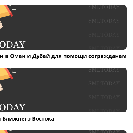
и в Оман и Дубай для помощи согражданам
н Ближнего Востока