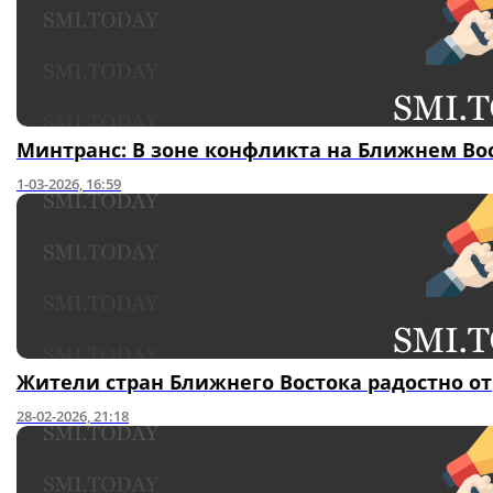
Минтранс: В зоне конфликта на Ближнем Вос
1-03-2026, 16:59
Жители стран Ближнего Востока радостно о
28-02-2026, 21:18