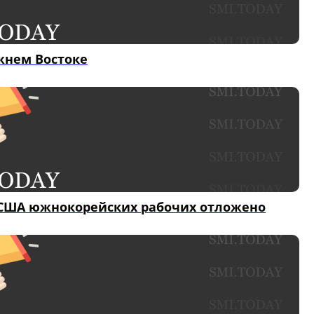
жнем Востоке
 США южнокорейских рабочих отложено