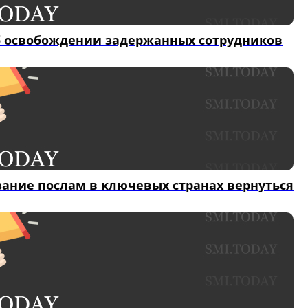
б освобождении задержанных сотрудников
ание послам в ключевых странах вернуться