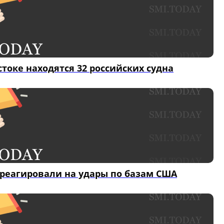
токе находятся 32 российских судна
треагировали на удары по базам США