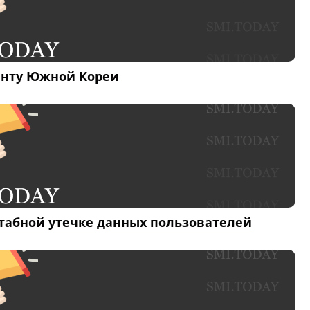
енту Южной Кореи
табной утечке данных пользователей