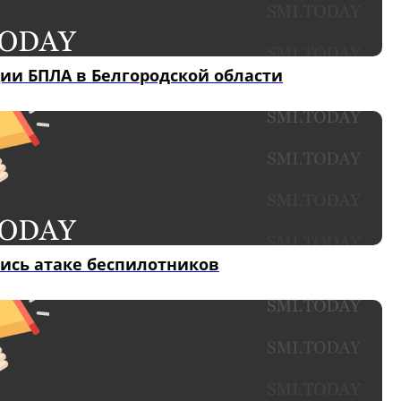
ии БПЛА в Белгородской области
лись атаке беспилотников