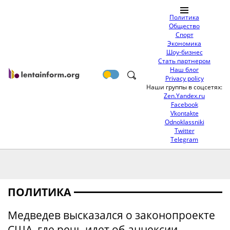
Политика
Общество
Спорт
Экономика
Шоу-бизнес
Стать партнером
Наш блог
Privacy policy
Наши группы в соцсетях:
Zen.Yandex.ru
Facebook
Vkontakte
Odnoklassniki
Twitter
Telegram
ПОЛИТИКА
Медведев высказался о законопроекте
США, где речь идет об аннексии