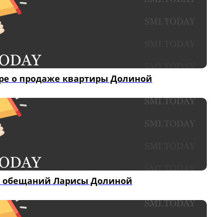
оре о продаже квартиры Долиной
ле обещаний Ларисы Долиной