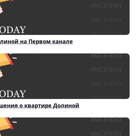
олиной на Первом канале
ешения о квартире Долиной