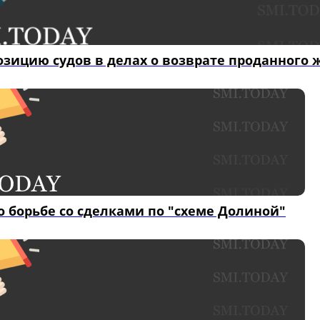
озицию судов в делах о возврате проданного 
о борьбе со сделками по "схеме Долиной"