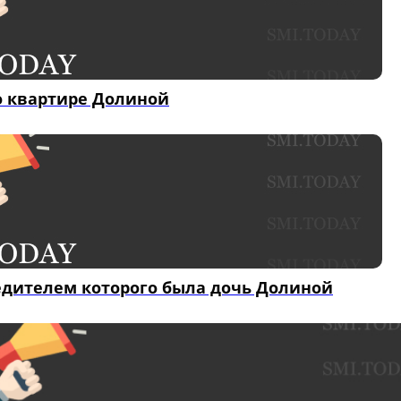
о квартире Долиной
едителем которого была дочь Долиной