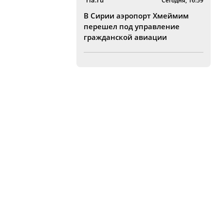
ria.ru
Сегодня, 16:59
В Сирии аэропорт Хмеймим
перешел под управление
гражданской авиации