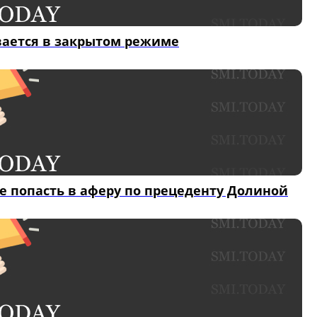
вается в закрытом режиме
е попасть в аферу по прецеденту Долиной