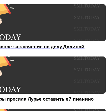
вовое заключение по делу Долиной
ры просила Лурье оставить ей пианино