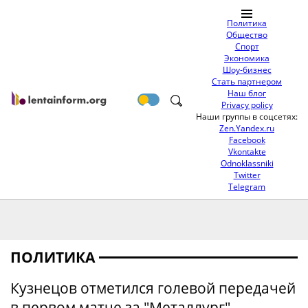
Политика
Общество
Спорт
Экономика
Шоу-бизнес
Стать партнером
Наш блог
Privacy policy
Наши группы в соцсетях:
Zen.Yandex.ru
Facebook
Vkontakte
Odnoklassniki
Twitter
Telegram
ПОЛИТИКА
Кузнецов отметился голевой передачей
в первом матче за "Металлург"