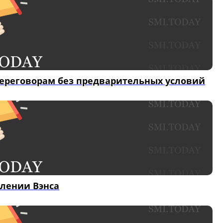
 переговорам без предварительных условий
влении Вэнса