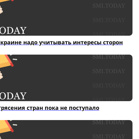
Украине надо учитывать интересы сторон
трясения стран пока не поступало