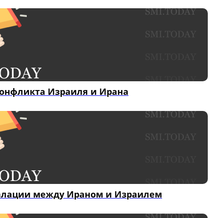
конфликта Израиля и Ирана
скалации между Ираном и Израилем