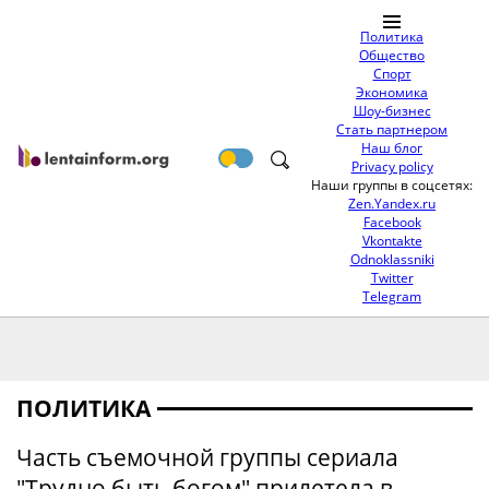
Политика
Общество
Спорт
Экономика
Шоу-бизнес
Стать партнером
Наш блог
Privacy policy
Наши группы в соцсетях:
Zen.Yandex.ru
Facebook
Vkontakte
Odnoklassniki
Twitter
Telegram
ПОЛИТИКА
Часть съемочной группы сериала
"Трудно быть богом" прилетела в