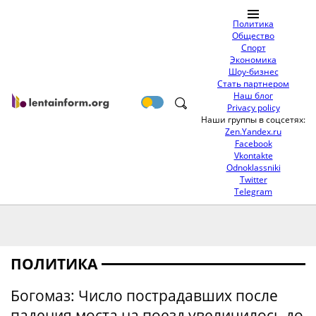
Политика
Общество
Спорт
Экономика
Шоу-бизнес
Стать партнером
Наш блог
Privacy policy
Наши группы в соцсетях:
Zen.Yandex.ru
Facebook
Vkontakte
Odnoklassniki
Twitter
Telegram
ПОЛИТИКА
Богомаз: Число пострадавших после
падения моста на поезд увеличилось до