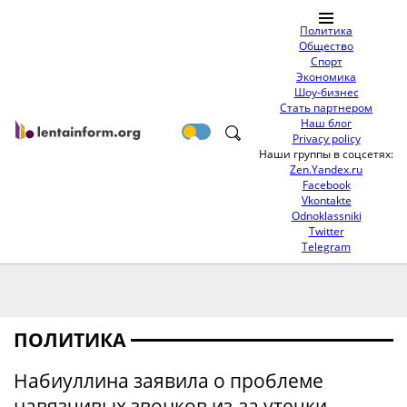
Политика
Общество
Спорт
Экономика
Шоу-бизнес
Стать партнером
Наш блог
Privacy policy
Наши группы в соцсетях:
Zen.Yandex.ru
Facebook
Vkontakte
Odnoklassniki
Twitter
Telegram
ПОЛИТИКА
Набиуллина заявила о проблеме
навязчивых звонков из-за утечки