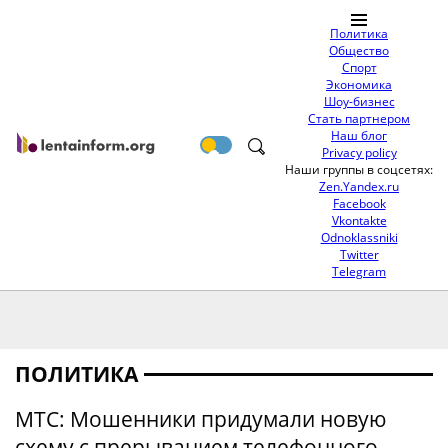
Политика
Общество
Спорт
Экономика
Шоу-бизнес
Стать партнером
Наш блог
Privacy policy
Наши группы в соцсетях:
Zen.Yandex.ru
Facebook
Vkontakte
Odnoklassniki
Twitter
Telegram
ПОЛИТИКА
МТС: Мошенники придумали новую
схему с прерыванием телефонного