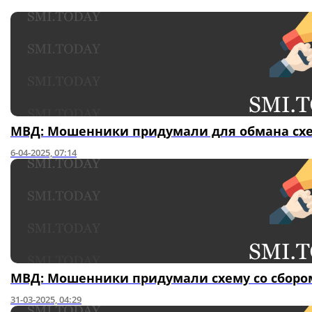
МВД: Мошенники придумали для обмана сх
6-04-2025, 07:14
МВД: Мошенники придумали схему со сборо
31-03-2025, 04:29