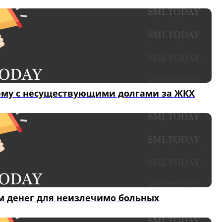
ему с несуществующими долгами за ЖКХ
м денег для неизлечимо больных