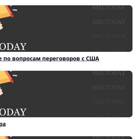
е по вопросам переговоров с США
ра