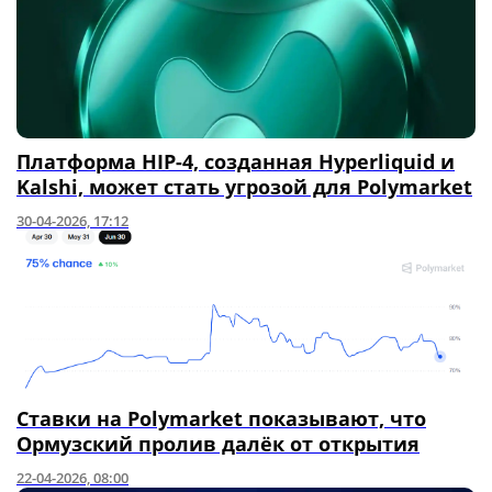
Платформа HIP-4, созданная Hyperliquid и
Kalshi, может стать угрозой для Polymarket
30-04-2026, 17:12
Ставки на Polymarket показывают, что
Ормузский пролив далёк от открытия
22-04-2026, 08:00